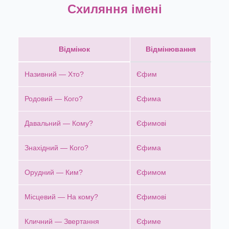
Схиляння імені
Відмінок
Відмінювання
Називний — Хто?
Єфим
Родовий — Кого?
Єфима
Давальний — Кому?
Єфимові
Знахідний — Кого?
Єфима
Орудний — Ким?
Єфимом
Місцевий — На кому?
Єфимові
Кличний — Звертання
Єфиме