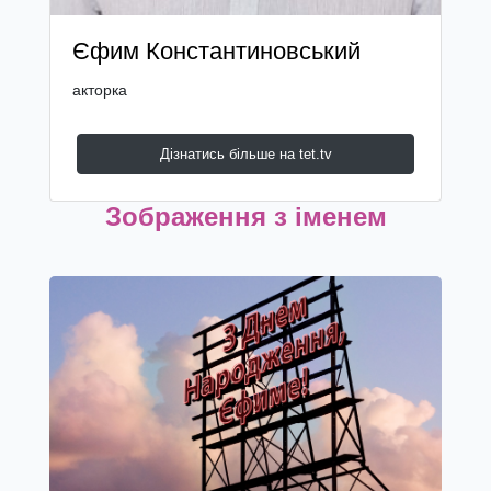
Єфим Константиновський
акторка
Дізнатись більше на tet.tv
Зображення з іменем