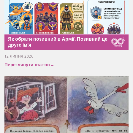
Як обрати позивний в Армії. Позивний це
друге імʼя
12 ЛИПНЯ 2026
Переглянути статтю
→