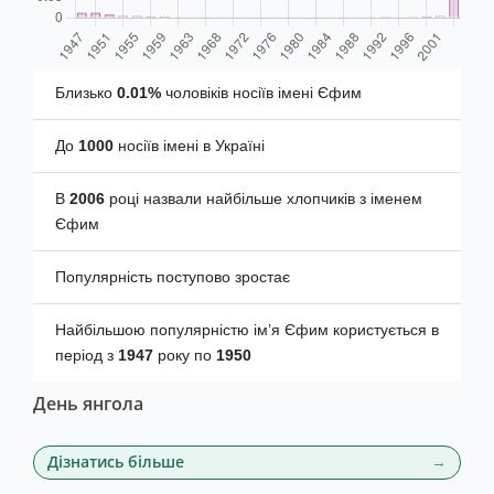
Близько
0.01%
чоловіків носіїв імені Єфим
До
1000
носіїв імені в Україні
В
2006
році назвали найбільше хлопчиків з іменем
Єфим
Популярність поступово зростає
Найбільшою популярністю імʼя Єфим користується в
період з
1947
року по
1950
День янгола
Дізнатись більше