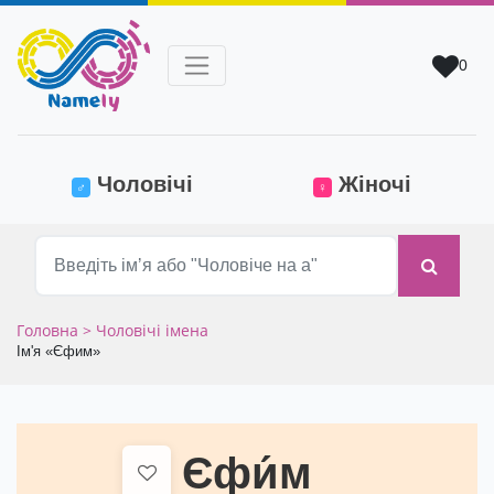
0
(current)
Чоловічі
Жіночі
♂
♀
Головна
> Чоловічі імена
Ім'я «Єфим»
Єфи́м