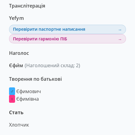
Транслітерація
Yefym
Перевірити паспортне написання
Перевірити гармонію ПІБ
Наголос
Єфи́м
(Наголошений склад: 2)
Творення по батькові
♂
Єфимович
♀
Єфимівна
Стать
Хлопчик