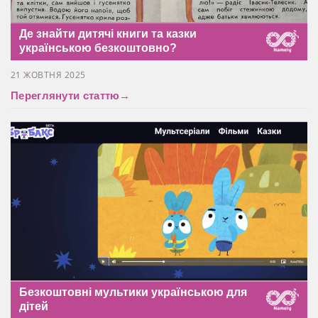
Де знайти дитячі книги та казки
українською безкоштовно?
21 ЖОВТНЯ 2025
Переглянути статтю
→
Безкоштовні мультики українською для
дітей