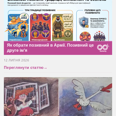
Як обрати позивний в Армії. Позивний це
друге імʼя
12 ЛИПНЯ 2026
Переглянути статтю
→