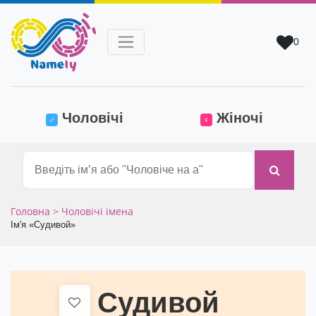
0
(current)
Чоловічі
Жіночі
♂
♀
Головна
> Чоловічі імена
Ім'я «Судивой»
Судивой