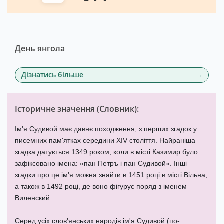
День янгола
Дізнатись більше
Історичне значення (
Словник
):
Ім'я Судивой має давнє походження, з перших згадок у
писемних пам'ятках середини XIV століття. Найраніша
згадка датується 1349 роком, коли в місті Казимир було
зафіксовано імена: «пан Петръ і пан Судивой». Інші
згадки про це ім'я можна знайти в 1451 році в місті Вільна,
а також в 1492 році, де воно фігурує поряд з іменем
Виленский.
Серед усіх слов'янських народів ім'я Судивой (по-