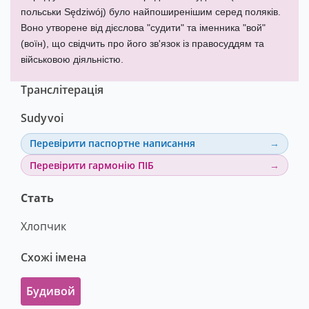
польськи Sędziwój) було найпоширенішим серед поляків.
Воно утворене від дієслова "судити" та іменника "вой"
(воїн), що свідчить про його зв'язок із правосуддям та
військовою діяльністю.
Транслітерація
Sudyvoi
Перевірити паспортне написання
Перевірити гармонію ПІБ
Стать
Хлопчик
Схожі імена
Будивой