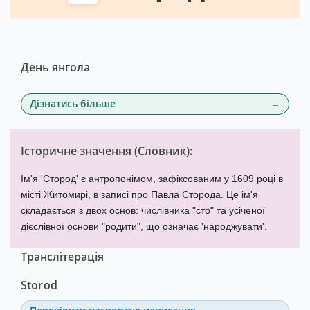
День янгола
Дізнатись більше
Історичне значення (
Словник
):
Ім'я 'Стород' є антропонімом, зафіксованим у 1609 році в
місті Житомирі, в записі про Павла Сторода. Це ім'я
складається з двох основ: числівника "сто" та усіченої
дієслівної основи "родити", що означає 'народжувати'.
Транслітерація
Storod