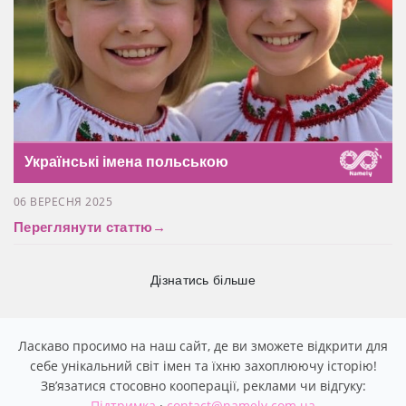
Українські імена польською
06 ВЕРЕСНЯ 2025
Переглянути статтю
→
Дізнатись більше
Ласкаво просимо на наш сайт, де ви зможете відкрити для
себе унікальний світ імен та їхню захоплюючу історію!
Звʼязатися стосовно кооперації, реклами чи відгуку:
Підтримка
·
contact@namely.com.ua