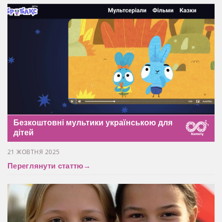
Безкоштовні мультики українською для
дітей
21 ЖОВТНЯ 2025
Переглянути статтю
→