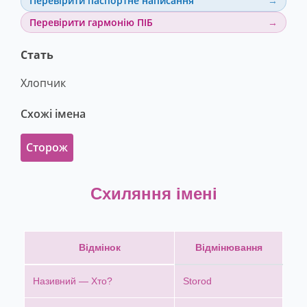
Перевірити паспортне написання
Перевірити гармонію ПІБ
Стать
Хлопчик
Схожі імена
Сторож
Схиляння імені
Відмінок
Відмінювання
Називний — Хто?
Storod