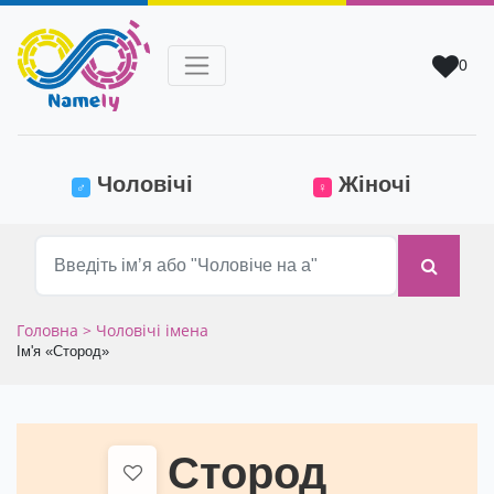
0
(current)
Чоловічі
Жіночі
♂
♀
Головна
> Чоловічі імена
Ім'я «Стород»
Стород