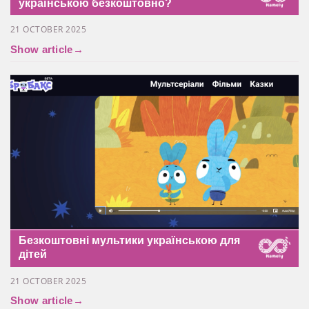
українською безкоштовно?
21 OCTOBER 2025
Show article
→
Безкоштовні мультики українською для
дітей
21 OCTOBER 2025
Show article
→