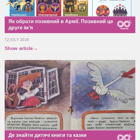
Як обрати позивний в Армії. Позивний це
друге імʼя
12 JULY 2026
Show article
→
Де знайти дитячі книги та казки