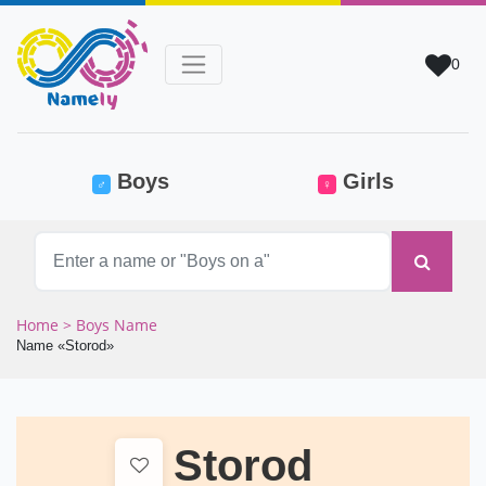
0
(current)
Boys
Girls
♂
♀
Home
> Boys Name
Name «Storod»
Storod