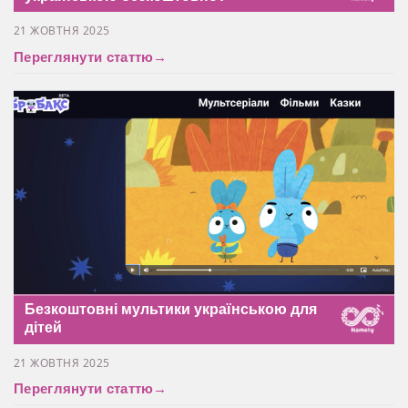
21 ЖОВТНЯ 2025
Переглянути статтю
→
Безкоштовні мультики українською для
дітей
21 ЖОВТНЯ 2025
Переглянути статтю
→