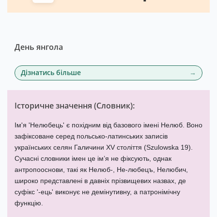
День янгола
Дізнатись більше
Історичне значення (
Словник
):
Ім'я 'Нелюбець' є похідним від базового імені Нелюб. Воно
зафіксоване серед польсько-латинських записів
українських селян Галичини XV століття (Szulowska 19).
Сучасні словники імен це ім’я не фіксують, однак
антропооснови, такі як Нелюб-, Не-любецъ, Нелюбич,
широко представлені в давніх прізвищевих назвах, де
суфікс '-ець' виконує не демінутивну, а патронімічну
функцію.