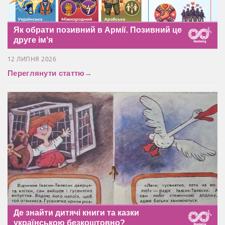
Як обрати позивний в Армії. Позивний це
друге імʼя
12 ЛИПНЯ 2026
Переглянути статтю
→
Де знайти дитячі книги та казки
українською безкоштовно?