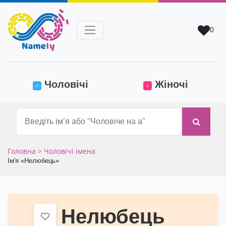
0
(current)
Чоловічі
Жіночі
♂
♀
Головна
> Чоловічі імена
Ім'я «Нелюбець»
Нелюбець