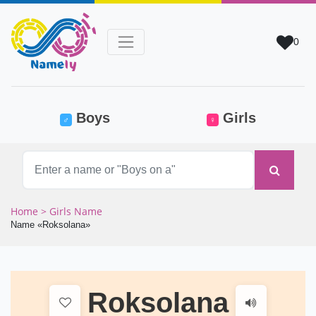
0
(current)
Boys
Girls
♂
♀
Home
> Girls Name
Name «Roksolana»
Roksolana