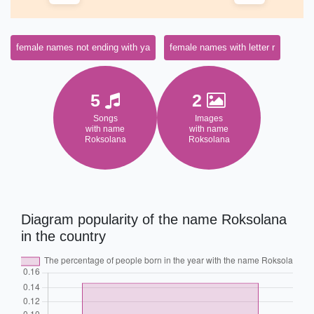
female names not ending with ya
female names with letter r
5
2
Songs
Images
with name
with name
Roksolana
Roksolana
Diagram popularity of the name Roksolana
in the country