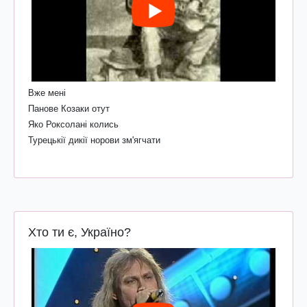
Вже мені
Панове Козаки отут
Яко Роксолані колись
Турецькії дикії норови зм'ягчати
Хто ти є, Україно?