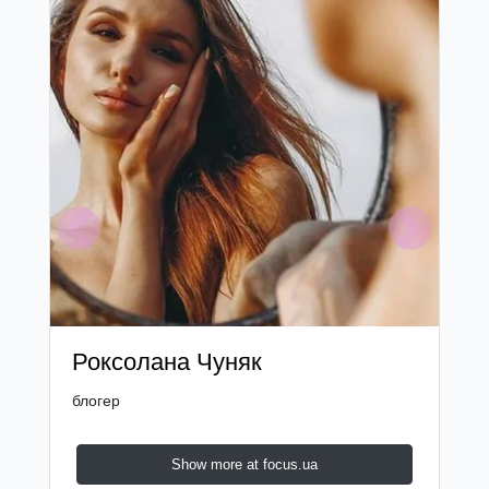
Previous
Next
Роксолана Чуняк
блогер
Show more at focus.ua