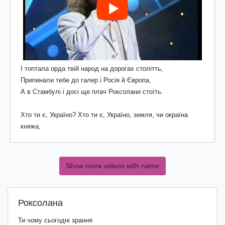
І топтала орда твій народ на дорогах столітть,
Припинали тебе до галер і Росія й Європа,
А в Стамбулі і досі ще плач Роксолани стоїть.
Хто ти є, Україно? Хто ти є, Україно, земля, чи окраїна
княжа,
Show more videos with name
Роксолана
Ти чому сьогодні зрання