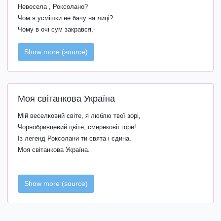
Невесела , Роксолано?
Чом я усмішки не бачу на лиці?
Чому в очі сум закрався,-
Show more (source)
Моя світанкова Україна
Мій веселковий cвіте, я люблю твої зорі,
Чорнобривцевий цвіте, смерековії гори!
Із легенд Роксолани ти свята і єдина,
Моя світанкова Україна.
Show more (source)