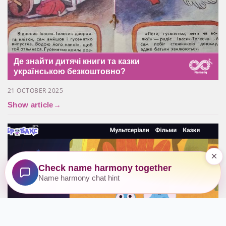
Де знайти дитячі книги та казки
українською безкоштовно?
21 OCTOBER 2025
Show article
→
×
Check name harmony together
Name harmony chat hint