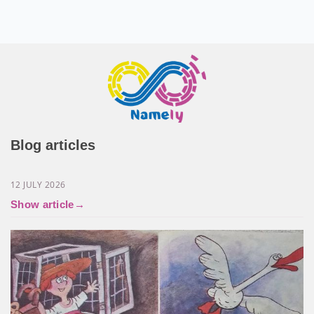
Blog articles
Як обрати позивний в Армії. Позивний це
друге імʼя
12 JULY 2026
Show article
→