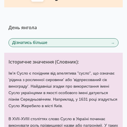
День янгола
Дізнатись більше
Історичне значення (
Словник
):
Ім'я Сусло є похідним від апелятива "сусло", що означає
'рідина з рослинної сировини' або 'відпресований сік
винограду'. Найдавніші згадки про використання імені
Сусло українцями в якості особового імені датуються
пізнім Середньовіччям. Наприклад, у 1631 році згадується
Сусло Жеребило в місті Київ.
В XVII-XVIII століттях слово Сусло в Україні починає
виконувати роль прізвищевої назви або патронімії. У таких