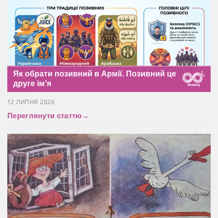
Як обрати позивний в Армії. Позивний це
друге імʼя
12 ЛИПНЯ 2026
Переглянути статтю
→