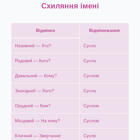
Схиляння імені
Відмінок
Відмінювання
Називний — Хто?
Сусло
Родовий — Кого?
Сусла
Давальний — Кому?
Суслові
Знахідний — Кого?
Сусла
Орудний — Ким?
Суслом
Місцевий — На кому?
Суслові
Кличний — Звертання
Сусле