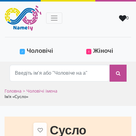
0
(current)
Чоловічі
Жіночі
♂
♀
Головна
> Чоловічі імена
Ім'я «Сусло»
Сусло