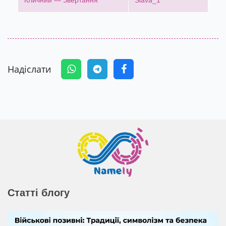
Кличний — Звертання
Slava_1
Надіслати
Статті блогу