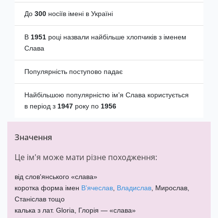
До
300
носіїв імені в Україні
В
1951
році назвали найбільше хлопчиків з іменем
Слава
Популярність поступово падає
Найбільшою популярністю імʼя Слава користується
в період з
1947
року по
1956
Значення
Це ім'я може мати різне походження:
від слов'янського «слава»
коротка форма імен
Вʼячеслав
,
Владислав
, Мирослав,
Станіслав тощо
калька з лат. Gloria, Глорія — «слава»