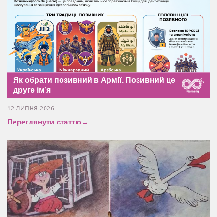
Як обрати позивний в Армії. Позивний це
друге імʼя
12 ЛИПНЯ 2026
Переглянути статтю
→