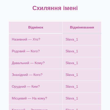
Схиляння імені
Відмінок
Відмінювання
Називний — Хто?
Slava_1
Родовий — Кого?
Slava_1
Давальний — Кому?
Slava_1
Знахідний — Кого?
Slava_1
Орудний — Ким?
Slava_1
Місцевий — На кому?
Slava_1