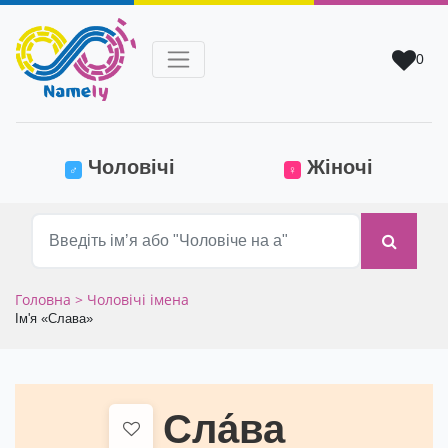
0
(current)
Чоловічі
Жіночі
♂
♀
Головна
> Чоловічі імена
Ім'я «Слава»
Сла́ва