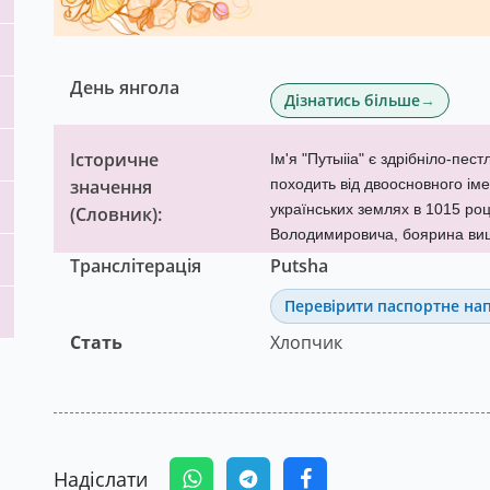
День янгола
Дізнатись більше
Історичне
Ім'я "Путыііа" є здрібніло-пе
значення
походить від двоосновного іме
українських землях в 1015 роц
(
Словник
):
Володимировича, боярина вищ
Транслітерація
Putsha
Перевірити паспортне на
Стать
Хлопчик
Надіслати