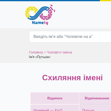
Головна
> Чоловічі імена
Ім'я «Путьша»
Схиляння імені
Відмінок
Відмінювання
Називний — Хто?
Путьша