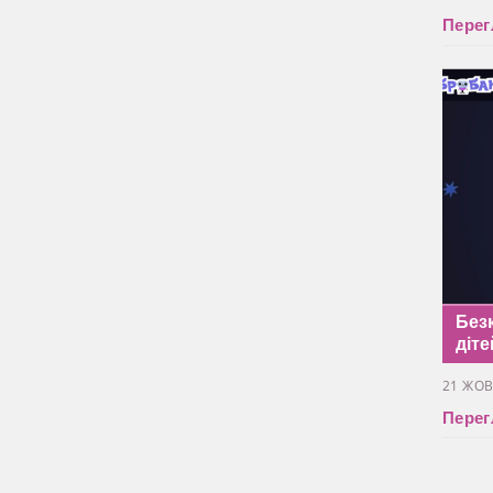
Перег
Без
діте
21 ЖОВ
Перег