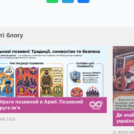
ті блогу
обрати позивний в Армії. Позивний
руге імʼя
Де знай
НЯ 2026
україн
21 ЖОВТНЯ