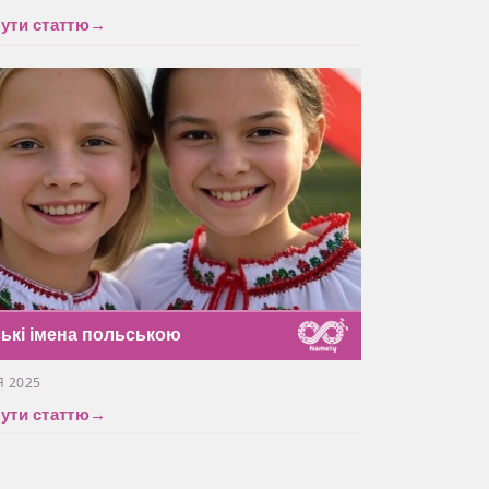
ути статтю
→
ські імена польською
Я 2025
ути статтю
→