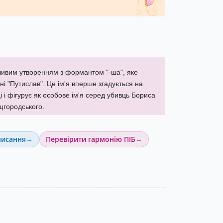
стливим утворенням з формантом "-ша", яке
ні "Путислав". Це ім'я вперше згадується на
і і фігурує як особове ім'я серед убивць Бориса
городського.
писання
Перевірити гармонію ПІБ