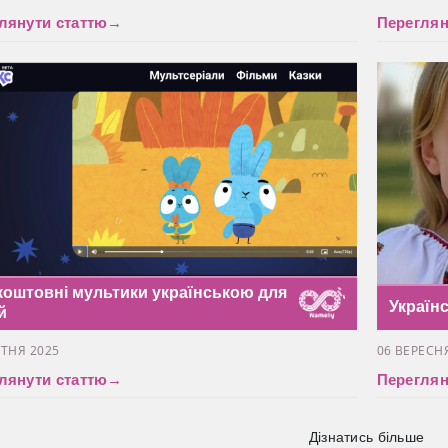
лянути статтю
→
Переглян
коштовні мультики українською для
Україн
й
ТНЯ 2025
06 ВЕРЕСН
лянути статтю
→
Переглян
Дізнатись більше