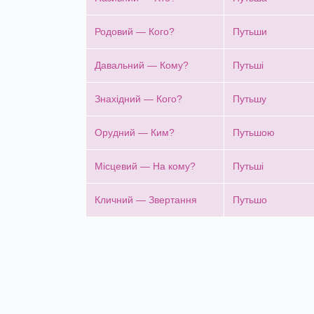
Родовий — Кого?
Путьши
Давальний — Кому?
Путьші
Знахідний — Кого?
Путьшу
Орудний — Ким?
Путьшою
Місцевий — На кому?
Путьші
Кличний — Звертання
Путьшо