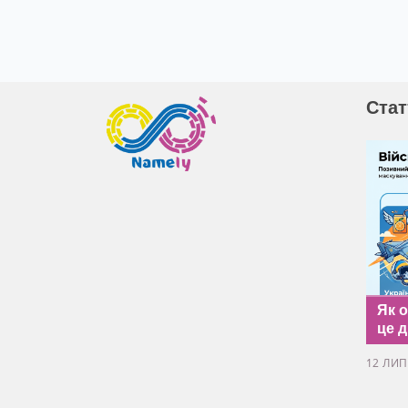
Стат
Як 
це д
12 ЛИП