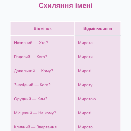
Схиляння імені
Відмінок
Відмінювання
Називний — Хто?
Мирота
Родовий — Кого?
Мироти
Давальний — Кому?
Мироті
Знахідний — Кого?
Мироту
Орудний — Ким?
Миротою
Місцевий — На кому?
Мироті
Кличний — Звертання
Мирото