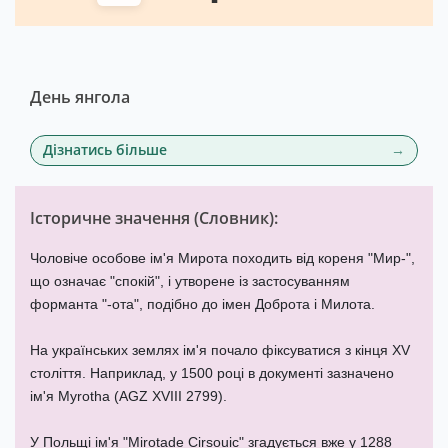
День янгола
Дізнатись більше
Історичне значення (
Словник
):
Чоловіче особове ім'я Мирота походить від кореня "Мир-",
що означає "спокій", і утворене із застосуванням
форманта "-ота", подібно до імен Доброта і Милота.
На українських землях ім'я почало фіксуватися з кінця XV
століття. Наприклад, у 1500 році в документі зазначено
ім'я Myrotha (AGZ XVIII 2799).
У Польщі ім'я "Mirotade Cirsouic" згадується вже у 1288