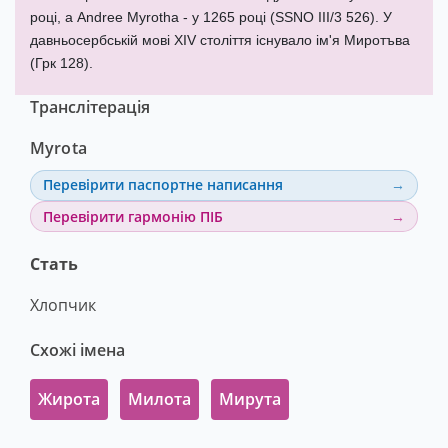
році, а Andree Myrotha - у 1265 році (SSNO III/3 526). У
давньосербській мові XIV століття існувало ім'я Миротъва
(Грк 128).
Транслітерація
Myrota
Перевірити паспортне написання
Перевірити гармонію ПІБ
Стать
Хлопчик
Схожі імена
Жирота
Милота
Мирута