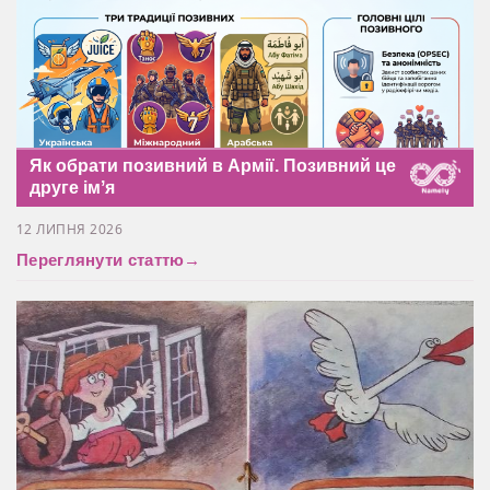
Як обрати позивний в Армії. Позивний це
друге імʼя
12 ЛИПНЯ 2026
Переглянути статтю
→