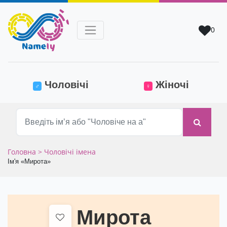
0
(current)
Чоловічі
Жіночі
♂
♀
Головна
> Чоловічі імена
Ім'я «Мирота»
Мирота