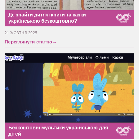
Де знайти дитячі книги та казки
українською безкоштовно?
21 ЖОВТНЯ 2025
Переглянути статтю
→
Безкоштовні мультики українською для
дітей