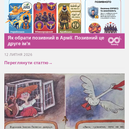
Як обрати позивний в Армії. Позивний це
друге імʼя
12 ЛИПНЯ 2026
Переглянути статтю
→