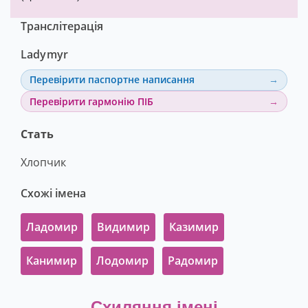
Транслітерація
Ladymyr
Перевірити паспортне написання
Перевірити гармонію ПІБ
Стать
Хлопчик
Схожі імена
Ладомир
Видимир
Казимир
Канимир
Лодомир
Радомир
Схиляння імені