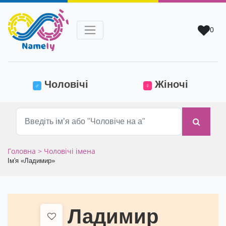
0
(current)
Чоловічі
Жіночі
♂
♀
Головна
> Чоловічі імена
Ім'я «Ладимир»
Ладимир