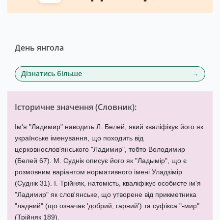
День янгола
Дізнатись більше
Історичне значення (
Словник
):
Ім'я "Ладимир" наводить Л. Белей, який кваліфікує його як
українське іменування, що походить від
церковнослов'янського "Ладимир", тобто Володимир
(Белей 67). М. Суднік описує його як "Ладымір", що є
розмовним варіантом нормативного імені Уладзімір
(Суднік 31). І. Трійняк, натомість, кваліфікує особисте ім'я
"Ладимир" як слов'янське, що утворене від прикметника
"ладний" (що означає 'добрий, гарний') та суфікса "-мир"
(Трійняк 189).