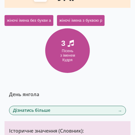
жіночі імена без букви а
жіночі імена з буквою р
3
Пісень
з іменем
Кудря
День янгола
Дізнатись більше
Історичне значення (
Словник
):