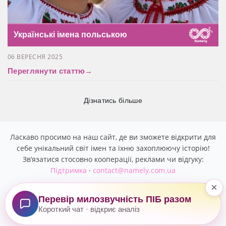
Українські імена польською
06 ВЕРЕСНЯ 2025
Переглянути статтю
→
Дізнатись більше
Ласкаво просимо на наш сайт, де ви зможете відкрити для
себе унікальний світ імен та їхню захоплюючу історію!
Звʼязатися стосовно кооперації, реклами чи відгуку:
Підтримка
·
contact@namely.com.ua
×
Перевір милозвучність ПІБ разом
Copyright © 2026. All rights reserved.
Політика
Короткий чат · відкриє аналіз
конфіденційності
.
Підтримка
.