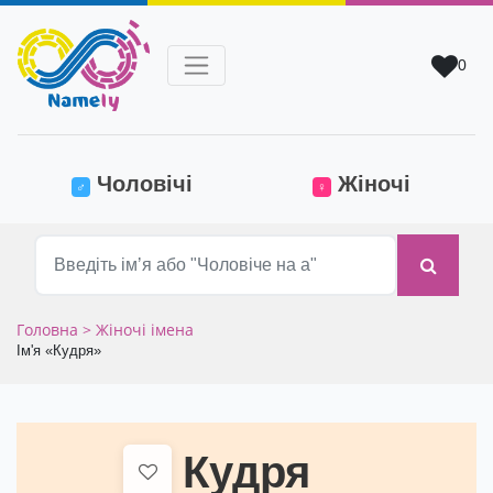
0
(current)
Чоловічі
Жіночі
♂
♀
Головна
> Жіночі імена
Ім'я «Кудря»
Кудря