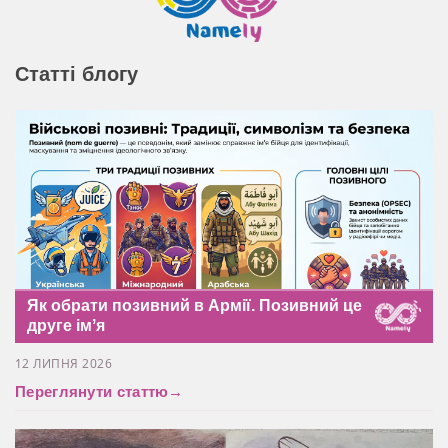
Статті блогу
Як обрати позивний в Армії. Позивний це
друге імʼя
12 ЛИПНЯ 2026
Переглянути статтю
→