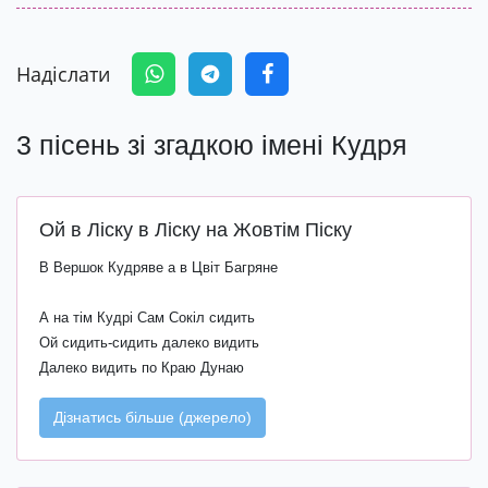
Надіслати
3 пісень зі згадкою імені Кудря
Ой в Ліску в Ліску на Жовтім Піску
В Вершок Кудряве а в Цвіт Багряне
А на тім Кудрі Сам Сокіл сидить
Ой сидить-сидить далеко видить
Далеко видить по Краю Дунаю
Дізнатись більше (джерело)