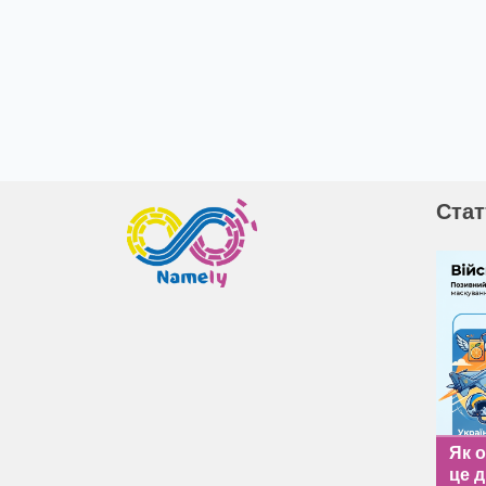
Стат
Як 
це д