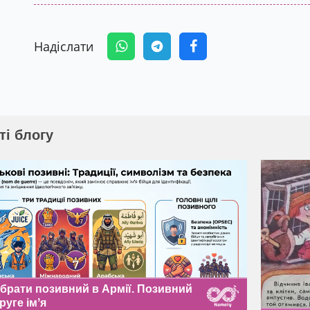
Надіслати
ті блогу
обрати позивний в Армії. Позивний
руге імʼя