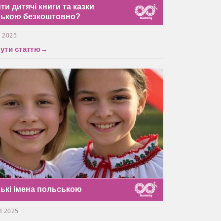
ти дитячі книги та казки
ською безкоштовно?
 2025
ути статтю
→
ські імена польською
Я 2025