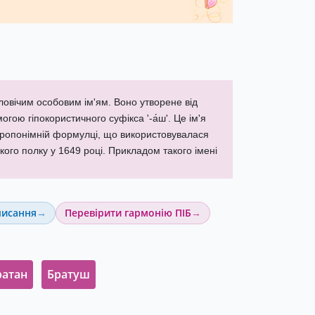
оловічим особовим ім'ям. Воно утворене від
гою гіпокористичного суфікса '-а́ш'. Це ім'я
тропонімній формулці, що використовувалася
ого полку у 1649 році. Прикладом такого імені
писання
Перевірити гармонію ПІБ
ратан
Братуш