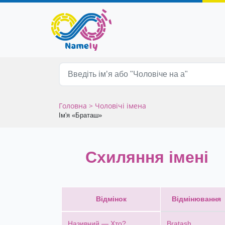
Головна
> Чоловічі імена
Ім'я «Браташ»
Схиляння імені
Відмінок
Відмінювання
Називний — Хто?
Bratash