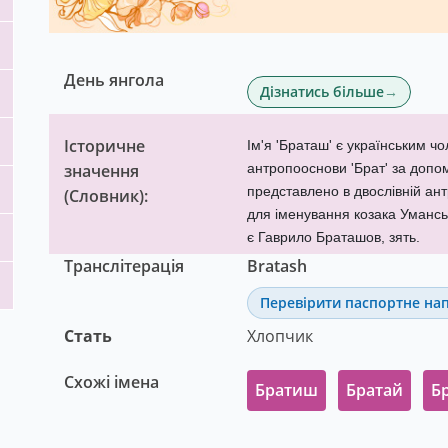
День янгола
Дізнатись більше
Історичне
Ім'я 'Браташ' є українським ч
значення
антропооснови 'Брат' за допомо
представлено в двослівній ан
(
Словник
):
для іменування козака Уманськ
є Гаврило Браташов, зять.
Транслітерація
Bratash
Перевірити паспортне на
Стать
Хлопчик
Схожі імена
Братиш
Братай
Б