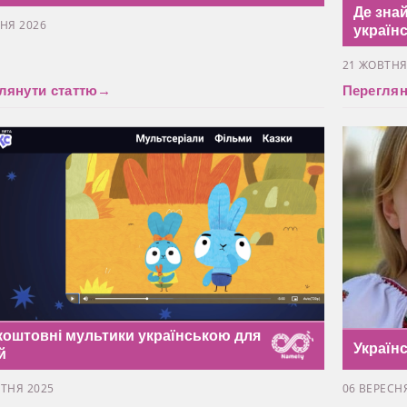
Де знай
НЯ 2026
україн
21 ЖОВТНЯ
лянути статтю
→
Переглян
коштовні мультики українською для
Україн
й
ТНЯ 2025
06 ВЕРЕСН