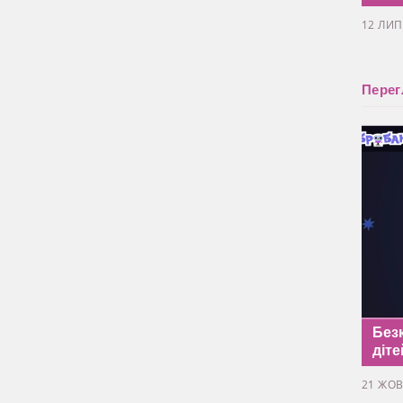
12 ЛИП
Перег
Без
діте
21 ЖОВ