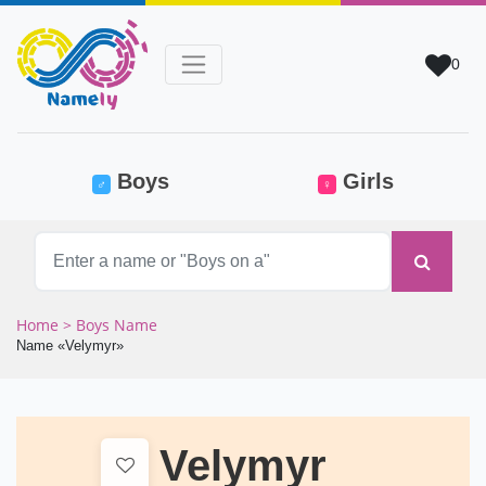
0
(current)
Boys
Girls
♂
♀
Home
> Boys Name
Name «Velymyr»
Velymyr