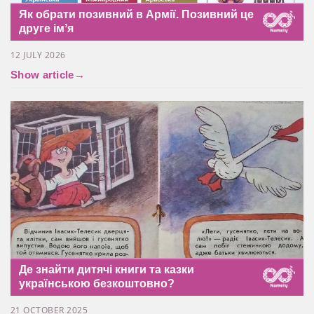
Як обрати позивний в Армії. Позивний це
друге імʼя
12 JULY 2026
Show article
→
Де знайти дитячі книги та казки
українською безкоштовно?
21 OCTOBER 2025