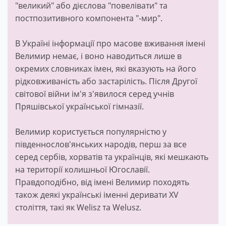
"великий" або дієслова "повелівати" та
постпозитивного компонента "-мир".
В Україні інформації про масове вживання імені
Велимир немає, і воно наводиться лише в
окремих словниках імен, які вказують на його
рідковживаність або застарілість. Після Другої
світової війни ім'я з'явилося серед учнів
Пряшівської української гімназії.
Велимир користується популярністю у
південнослов'янських народів, перш за все
серед сербів, хорватів та українців, які мешкають
на території колишньої Югославії.
Правдоподібно, від імені Велимир походять
також деякі українські іменні деривати XV
століття, такі як Welisz та Welusz.