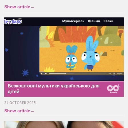
Show article
→
Безкоштовні мультики українською для
дітей
21 OCTOBER 2025
Show article
→