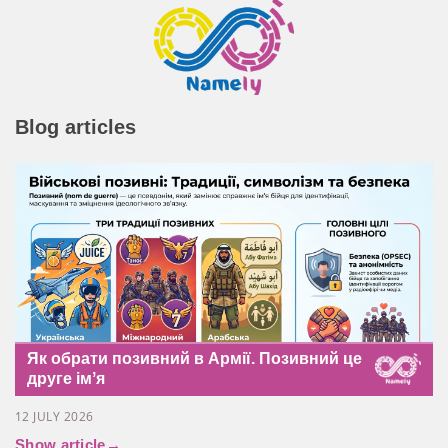
Blog articles
Як обрати позивний в Армії. Позивний це
друге імʼя
12 JULY 2026
Show article
→