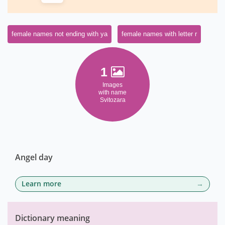
female names not ending with ya
female names with letter r
1
Images
with name
Svitozara
Angel day
Learn more
Dictionary meaning