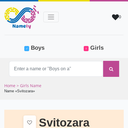
0
(current)
Boys
Girls
♂
♀
Home
> Girls Name
Name «Svitozara»
Svitozara