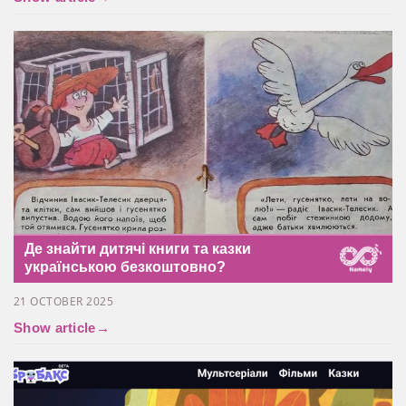
Де знайти дитячі книги та казки
українською безкоштовно?
21 OCTOBER 2025
Show article
→