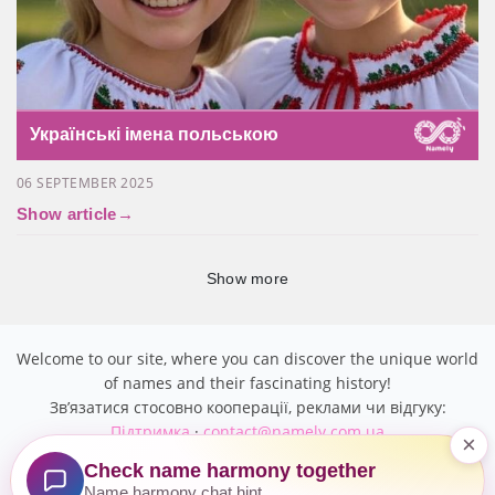
Українські імена польською
06 SEPTEMBER 2025
Show article
→
Show more
Welcome to our site, where you can discover the unique world
of names and their fascinating history!
Звʼязатися стосовно кооперації, реклами чи відгуку:
Підтримка
·
contact@namely.com.ua
×
Check name harmony together
Name harmony chat hint