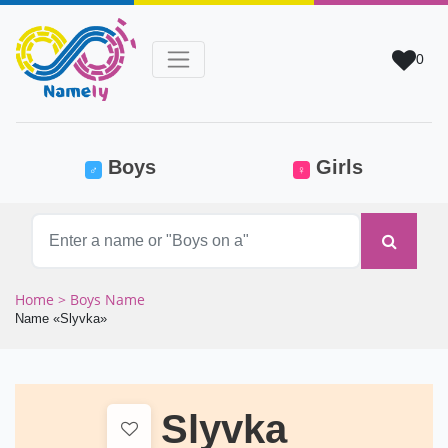
0
(current)
Boys
Girls
♂
♀
Home
> Boys Name
Name «Slyvka»
Slyvka