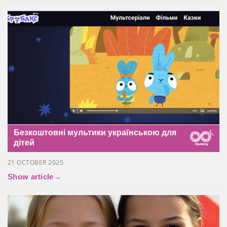
Безкоштовні мультики українською для
дітей
21 OCTOBER 2025
Show article
→