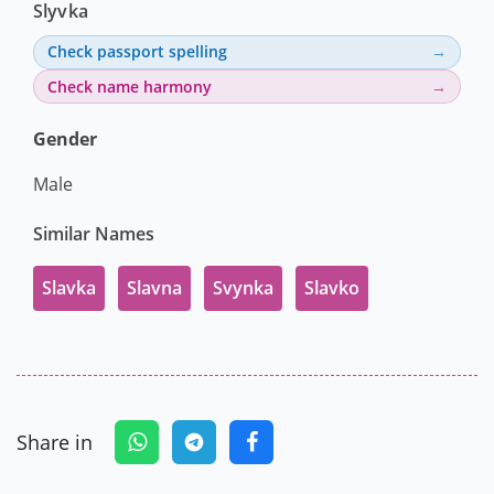
Slyvka
Check passport spelling
Check name harmony
Gender
Male
Similar Names
Slavka
Slavna
Svynka
Slavko
Share in