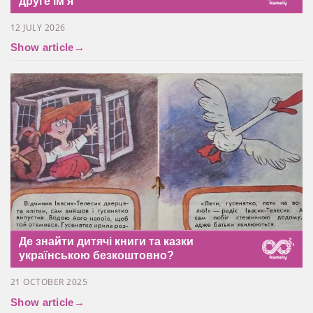
друге імʼя
12 JULY 2026
Show article
→
Де знайти дитячі книги та казки
українською безкоштовно?
21 OCTOBER 2025
Show article
→