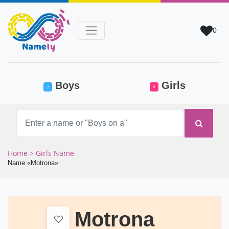
0
(current)
Boys
Girls
♂
♀
Home
> Girls Name
Name «Motrona»
Motrona