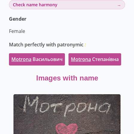
Check name harmony
Gender
Female
Match perfectly with patronymic
:
Motrona
Васильович
Motrona
Степанівна
Images with name