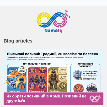
Blog articles
Як обрати позивний в Армії. Позивний це
друге імʼя