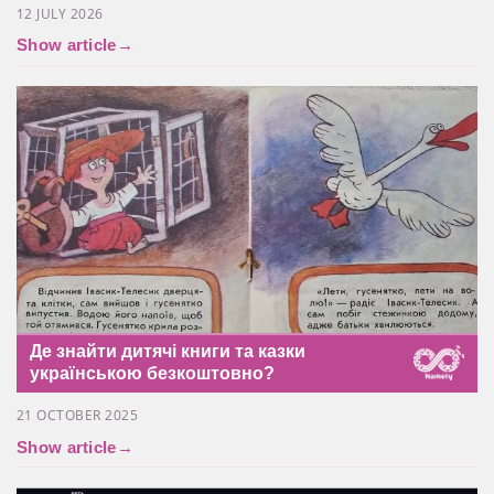
12 JULY 2026
Show article
→
Де знайти дитячі книги та казки
українською безкоштовно?
21 OCTOBER 2025
Show article
→