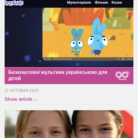
Безкоштовні мультики українською для
дітей
21 OCTOBER 2025
Show article
→