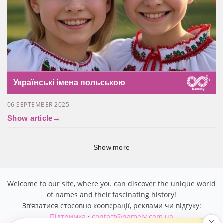
Українські імена польською
06 SEPTEMBER 2025
Show article
→
Show more
Welcome to our site, where you can discover the unique world
of names and their fascinating history!
Звʼязатися стосовно кооперації, реклами чи відгуку:
Підтримка
·
contact@namely.com.ua
×