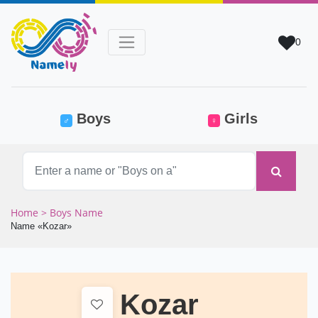
0
(current)
Boys
Girls
♂
♀
Home
> Boys Name
Name «Kozar»
Kozar