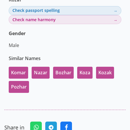
Kozar
Check passport spelling
Check name harmony
Gender
Male
Similar Names
Komar
Nazar
Bozhar
Koza
Kozak
Pozhar