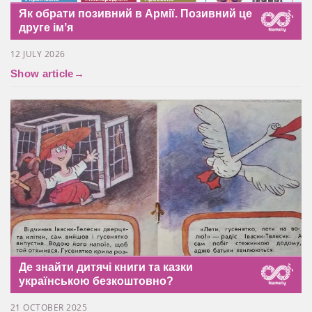
Як обрати позивний в Армії. Позивний це
друге імʼя
12 JULY 2026
Show article
→
Де знайти дитячі книги та казки
українською безкоштовно?