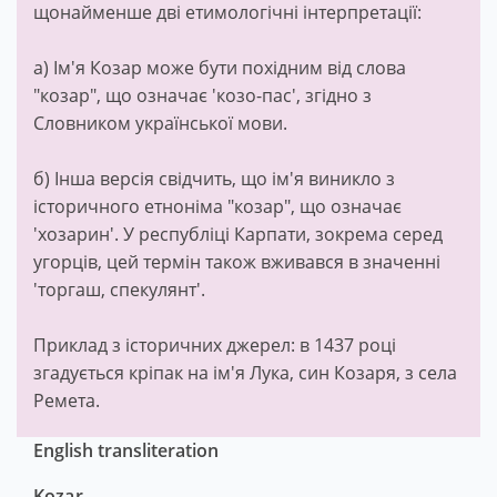
Це рідкісне особове ім'я прізвиськового типу має
щонайменше дві етимологічні інтерпретації:
а) Ім'я Козар може бути похідним від слова
"козар", що означає 'козо-пас', згідно з
Словником української мови.
б) Інша версія свідчить, що ім'я виникло з
історичного етноніма "козар", що означає
'хозарин'. У республіці Карпати, зокрема серед
угорців, цей термін також вживався в значенні
'торгаш, спекулянт'.
Приклад з історичних джерел: в 1437 році
згадується кріпак на ім'я Лука, син Козаря, з села
Ремета.
English transliteration