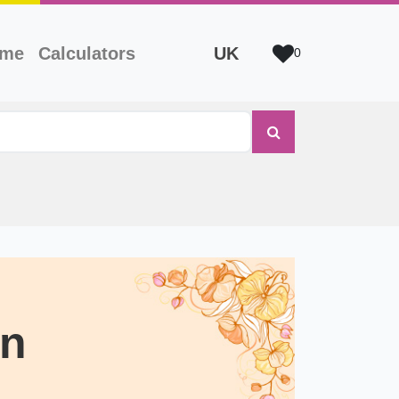
ame
Calculators
UK
0
an