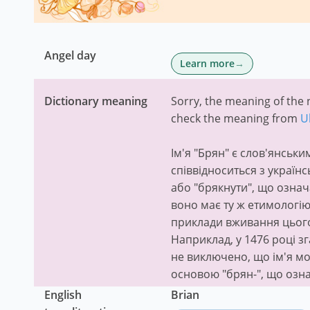
Angel day
Learn more
Dictionary meaning
Sorry, the meaning of the n
check the meaning from
U
Ім'я "Брян" є слов'янськ
співвідноситься з україн
або "брякнути", що означ
воно має ту ж етимологію,
приклади вживання цього
Наприклад, у 1476 році з
не виключено, що ім'я мо
основою "брян-", що озна
English
Brian