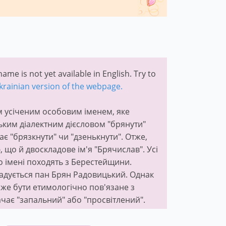
ame is not yet available in English. Try to
krainian version of the webpage.
им усіченим особовим іменем, яке
ським діалектним дієсловом "брянути"
ає "брязкнути" чи "дзенькнути". Отже,
 що й двоскладове ім'я "Брячислав". Усі
 імені походять з Берестейщини.
гадується пан Брян Радовицький. Однак
же бути етимологічно пов'язане з
чає "запальний" або "просвітлений".