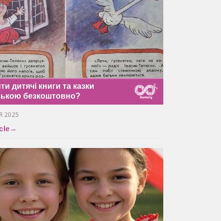
ти дитячі книги та казки
ською безкоштовно?
R 2025
cle
→