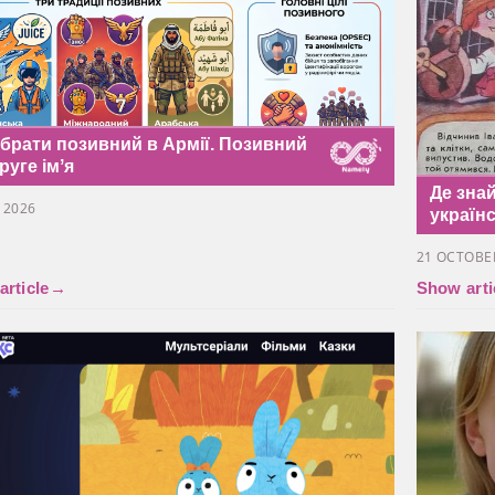
обрати позивний в Армії. Позивний
руге імʼя
Де знай
Y 2026
україн
21 OCTOBE
rticle
→
Show arti