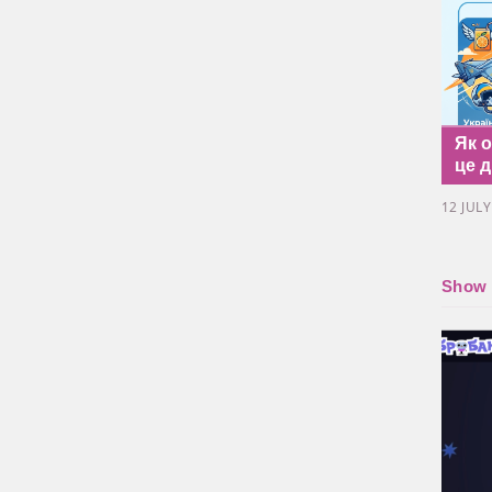
Як 
це д
12 JUL
Show a