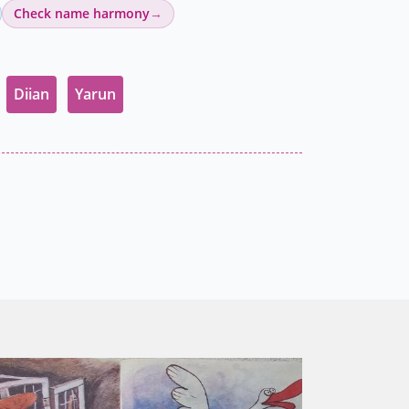
Check name harmony
Diian
Yarun