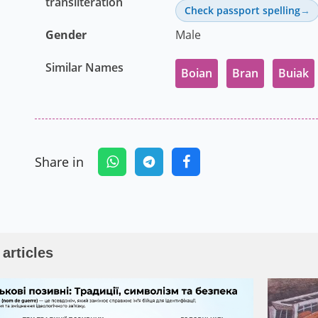
transliteration
Check passport spelling
Gender
Male
Similar Names
Boian
Bran
Buiak
Share in
 articles