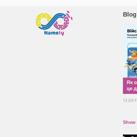
Blog
Як 
це д
12 JUL
Show a