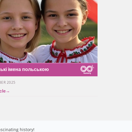
ські імена польською
BER 2025
cle
→
scinating history!