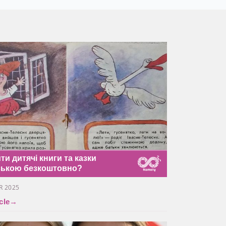
ти дитячі книги та казки
ською безкоштовно?
R 2025
cle
→