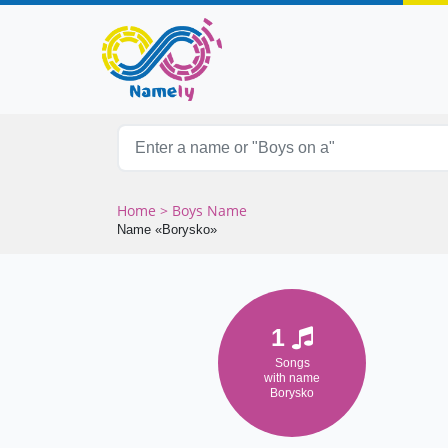
Home
> Boys Name
Name «Borysko»
1
Songs
with name
Borysko