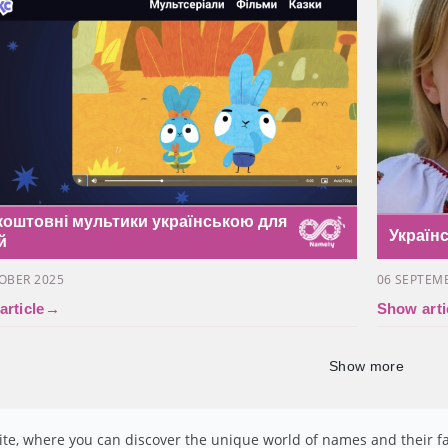
коштовні мультики українською для
Україн
й
OBER 2025
06 SEPTEM
rticle
→
Show arti
Show more
te, where you can discover the unique world of names and their fa