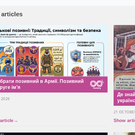
 articles
обрати позивний в Армії. Позивний
руге імʼя
Де знай
Y 2026
україн
21 OCTOBE
rticle
→
Show arti