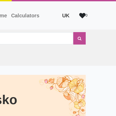
ame
Calculators
UK
0
sko