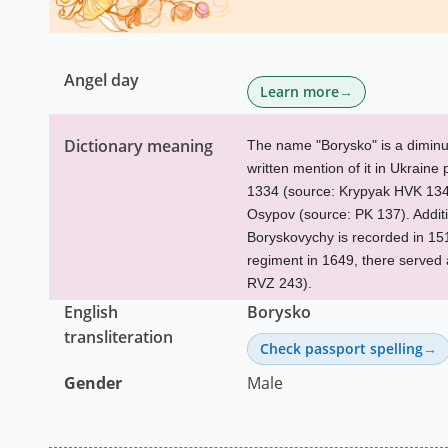
Angel day
Learn more
Dictionary meaning
The name "Borysko" is a diminut
written mention of it in Ukraine
1334 (source: Krypyak HVK 134)
Osypov (source: PK 137). Additi
Boryskovychy is recorded in 151
regiment in 1649, there serve
RVZ 243).
English
Borysko
transliteration
Check passport spelling
Gender
Male