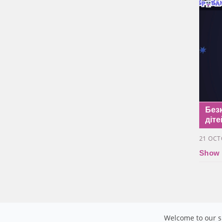
Без
діте
21 OCT
Show a
Welcome to our si