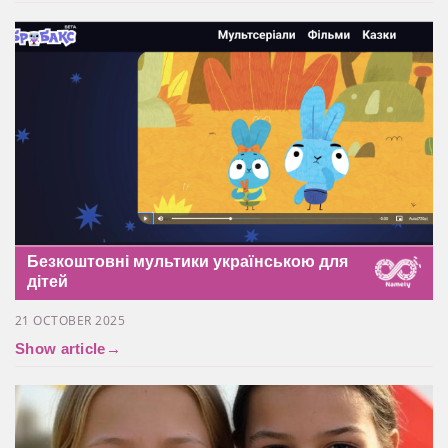
Безкоштовні мультики українською для
дітей
21 OCTOBER 2025
Show article
→