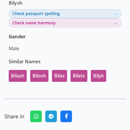
Bilysh
Check passport spelling
Check name harmony
Gender
Male
Similar Names
Bilash
Bilosh
Bilas
Bilets
Bilyk
Share in