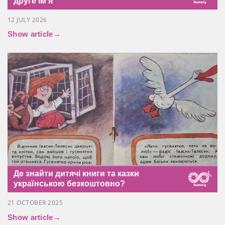
друге імʼя
12 JULY 2026
Show article
→
Де знайти дитячі книги та казки
українською безкоштовно?
21 OCTOBER 2025
Show article
→