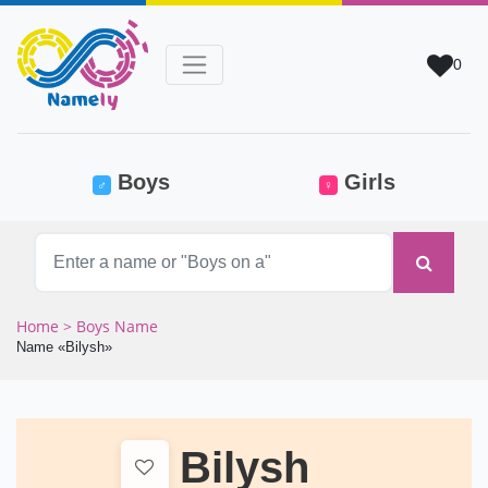
0
(current)
Boys
Girls
♂
♀
Home
> Boys Name
Name «Bilysh»
Bilysh